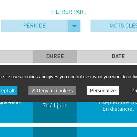
FILTRER PAR :
PÉRIODE
MOTS CLÉ
DURÉE
DATE
ENVIRONNEMENT
s site uses cookies and gives you control over what you want to acti
ept all
Deny all cookies
Personalize
Pr
17 septembre 20
ATMOSPHERE
7h / 1 jour
En distanciel