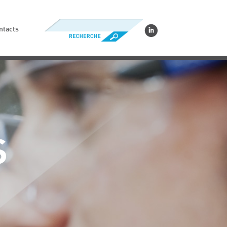
ntacts
S