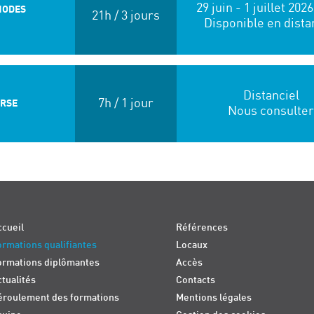
29 juin - 1 juillet 202
HODES
21h / 3 jours
Disponible en dista
Distanciel
7h / 1 jour
 RSE
Nous consulter
cueil
Références
rmations qualifiantes
Locaux
ormations diplômantes
Accès
tualités
Contacts
éroulement des formations
Mentions légales