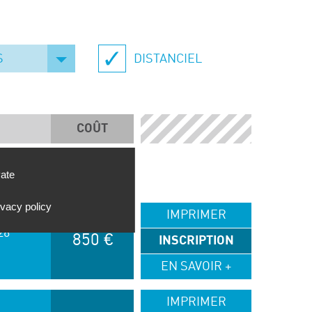
S
DISTANCIEL
COÛT
vate
ivacy policy
IMPRIMER
26
850 €
INSCRIPTION
EN SAVOIR +
IMPRIMER