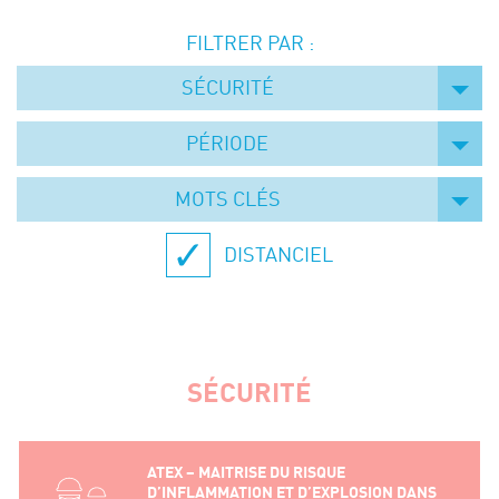
Événements
FILTRER PAR :
Symposium on Chain Transfer Catalysis for
sustainability – September 15 and 16, 2026
SÉCURITÉ
FRENCH-CHINESE CONFERENCE ON GREEN
CHEMISTRY
PÉRIODE
Contacts
MOTS CLÉS
DISTANCIEL
SÉCURITÉ
ATEX – MAITRISE DU RISQUE
D’INFLAMMATION ET D’EXPLOSION DANS