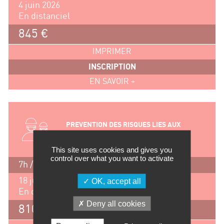
4 juin 2026
En distanciel
845 €
IMPRIMER
INSCRIPTION
EN SAVOIR +
PREVENTION DES RISQUES LIES AUX
NANOMATERIAUX
This site uses cookies and gives you
control over what you want to activate
7h / 1 jour
18 juin 2026
OK, accept all
En distanciel
Deny all cookies
810 €