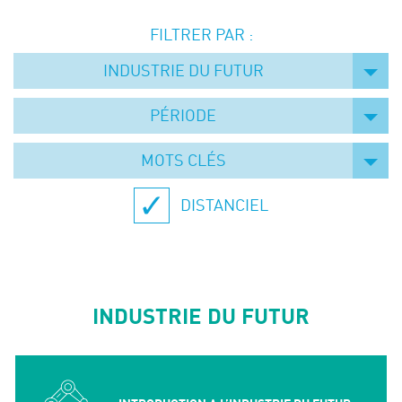
Événements
FILTRER PAR :
Symposium on Chain Transfer Catalysis for
sustainability – September 15 and 16, 2026
INDUSTRIE DU FUTUR
FRENCH-CHINESE CONFERENCE ON GREEN
CHEMISTRY
PÉRIODE
Contacts
MOTS CLÉS
DISTANCIEL
INDUSTRIE DU FUTUR