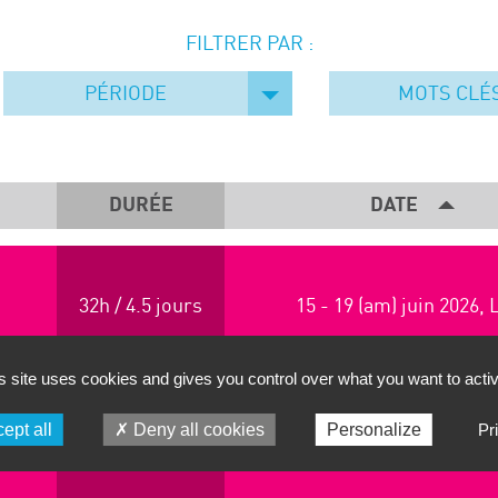
FILTRER PAR :
PÉRIODE
MOTS CLÉ
DURÉE
DATE
32h / 4.5 jours
15 - 19 (am) juin 2026, 
s site uses cookies and gives you control over what you want to acti
ept all
Deny all cookies
Personalize
Pr
N :
32h / 4.5 jours
7 - 11 (am) septembre 202