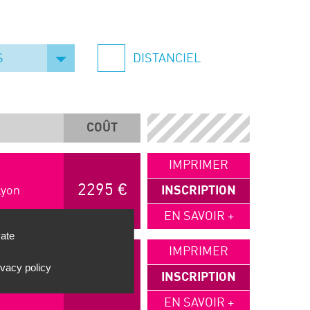
S
DISTANCIEL
COÛT
IMPRIMER
2295 €
Lyon
INSCRIPTION
EN SAVOIR +
vate
IMPRIMER
ivacy policy
2295 €
6, Lyon
INSCRIPTION
EN SAVOIR +