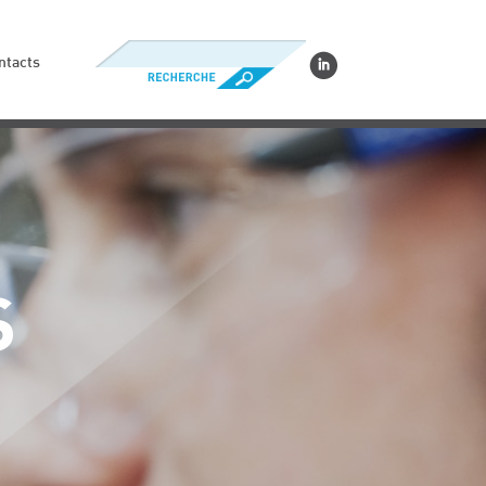
ntacts
S