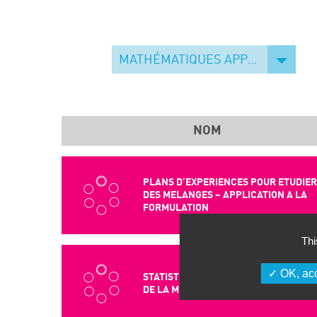
MATHÉMATIQUES APPLIQUÉES
NOM
PLANS D’EXPERIENCES POUR ETUDIER
DES MELANGES – APPLICATION A LA
FORMULATION
Thi
OK, acc
STATISTIQUE POUR L’AIDE A LA DECISIO
DE LA MESURE A LA MODELISATION