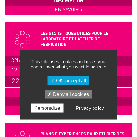
INSCRIPTION
EN SAVOIR +
LES STATISTIQUES UTILES POUR LE
LABORATOIRE ET L’ATELIER DE
FABRICATION
32h / 4.5 jours
This site uses cookies and gives you
control over what you want to activate
12 - 16 (am) octobre 2026, Lyon
2295 €
OK, accept all
IMPRIMER
Deny all cookies
INSCRIPTION
Personalize
Privacy policy
EN SAVOIR +
PLANS D’EXPERIENCES POUR ETUDIER DES