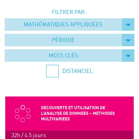
Événements
FILTRER PAR :
Symposium on Chain Transfer Catalysis for
sustainability – September 15 and 16, 2026
MATHÉMATIQUES APPLIQUÉES
FRENCH-CHINESE CONFERENCE ON GREEN
CHEMISTRY
PÉRIODE
Contacts
MOTS CLÉS
DISTANCIEL
DECOUVERTE ET UTILISATION DE
L’ANALYSE DE DONNEES – METHODES
MULTIVARIEES
32h / 4.5 jours