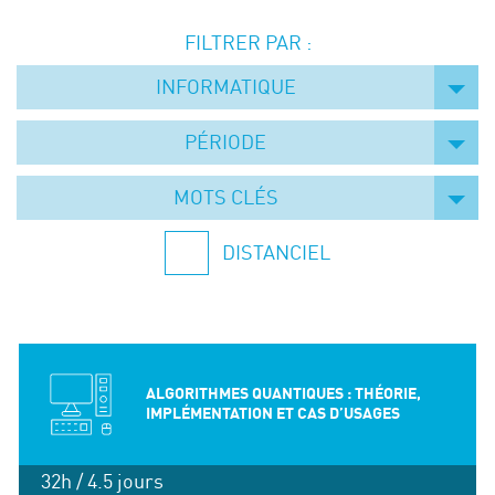
Événements
FILTRER PAR :
Symposium on Chain Transfer Catalysis for
sustainability – September 15 and 16, 2026
INFORMATIQUE
FRENCH-CHINESE CONFERENCE ON GREEN
CHEMISTRY
PÉRIODE
Contacts
MOTS CLÉS
DISTANCIEL
ALGORITHMES QUANTIQUES : THÉORIE,
IMPLÉMENTATION ET CAS D’USAGES
32h / 4.5 jours