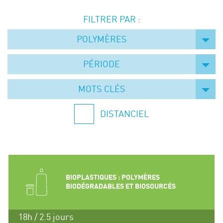
Événements
FILTRER PAR :
Symposium on Chain Transfer Catalysis for
sustainability – September 15 and 16, 2026
POLYMÈRES
FRENCH-CHINESE CONFERENCE ON GREEN
CHEMISTRY
PÉRIODE
Contacts
MOTS CLÉS
DISTANCIEL
BIOPLASTIQUES : POLYMÈRES
BIODÉGRADABLES ET BIOSOURCÉS
18h / 2.5 jours