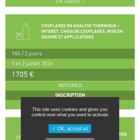
EN SAVOIR +
COUPLAGES EN ANALYSE THERMIQUE –
INTERET, CHOIX DE COUPLAGES, MISE EN
OEUVRE ET APPLICATIONS
14h / 2 jours
1 et 2 juillet 2026
1705 €
IMPRIMER
INSCRIPTION
EN SAVOIR +
This site uses cookies and gives you
control over what you want to activate
OK, accept all
GENIE DE LA POLYMERISATION –
CONCEPTION, COMPREHENSION, MAITRISE
DES REACTEURS DE POLYMERISATION