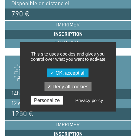
Disponible en distanciel
790 €
IMPRIMER
INSCRIPTION
EN SAVOIR +
This site uses cookies and gives you
control over what you want to activate
INITIATION AUX MODULES DE
COMMUNICATION POUR L’IOT ET
OK, accept all
L’EMBARQUÉ
Deny all cookies
14h / 2 jours
Personalize
Privacy policy
12 et 13 octobre 2026, Lyon
1250 €
IMPRIMER
INSCRIPTION