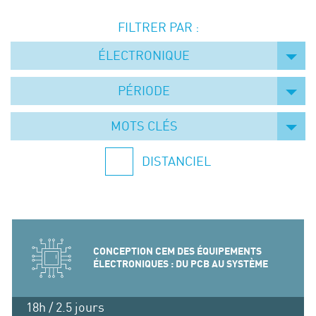
Événements
FILTRER PAR :
Symposium on Chain Transfer Catalysis for
sustainability – September 15 and 16, 2026
ÉLECTRONIQUE
FRENCH-CHINESE CONFERENCE ON GREEN
CHEMISTRY
PÉRIODE
Contacts
MOTS CLÉS
DISTANCIEL
CONCEPTION CEM DES ÉQUIPEMENTS
ÉLECTRONIQUES : DU PCB AU SYSTÈME
18h / 2.5 jours