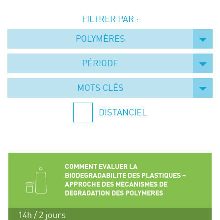
Événements
FILTRER PAR :
Symposium on Chain Transfer Catalysis for
sustainability – September 15 and 16, 2026
POLYMÈRES
FRENCH-CHINESE CONFERENCE ON GREEN
CHEMISTRY
PÉRIODE
Contacts
MOTS CLÉS
DISTANCIEL
COMMENT EVALUER LA
BIODEGRADABILITE DES PLASTIQUES –
APPROCHE DES MECANISMES DE
DEGRADATION DES POLYMERES
14h / 2 jours