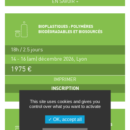
EN SAVOIR +
BIOPLASTIQUES : POLYMÈRES
BIODÉGRADABLES ET BIOSOURCÉS
18h / 2.5 jours
14 - 16 (am) décembre 2026, Lyon
1975 €
IMPRIMER
INSCRIPTION
EN SAVOIR +
This site uses cookies and gives you
control over what you want to activate
OK, accept all
RECYCLAGE DES MATIERES PLASTIQUES