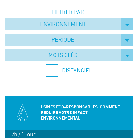
Événements
FILTRER PAR :
Symposium on Chain Transfer Catalysis for
sustainability – September 15 and 16, 2026
ENVIRONNEMENT
FRENCH-CHINESE CONFERENCE ON GREEN
CHEMISTRY
PÉRIODE
Contacts
MOTS CLÉS
DISTANCIEL
USINES ECO-RESPONSABLES: COMMENT
REDUIRE VOTRE IMPACT
ENVIRONNEMENTAL
7h / 1 jour