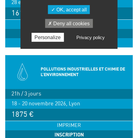
28 et 29 septembre 2026, Lyon
OK, accept all
1615 €
Deny all cookies
IMPRIMER
INSCRIPTION
Personalize
Privacy policy
EN SAVOIR +
POLLUTIONS INDUSTRIELLES ET CHIMIE DE
L’ENVIRONNEMENT
21h / 3 jours
18 - 20 novembre 2026, Lyon
1875 €
IMPRIMER
INSCRIPTION