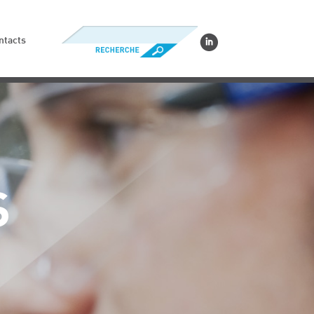
ntacts
S