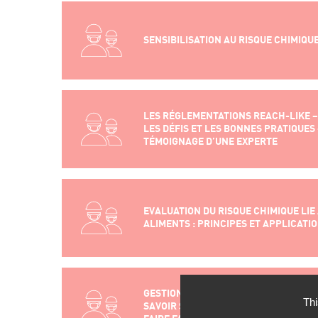
SENSIBILISATION AU RISQUE CHIMIQU
LES RÉGLEMENTATIONS REACH-LIKE –
LES DÉFIS ET LES BONNES PRATIQUES 
TÉMOIGNAGE D’UNE EXPERTE
EVALUATION DU RISQUE CHIMIQUE LIE
ALIMENTS : PRINCIPES ET APPLICATI
GESTION ET COMMUNICATION DE CRISE
Thi
SAVOIR SE PREPARER, S’ORGANISER E