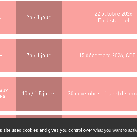
22 octobre 2026
7h / 1 jour
E
En distanciel
7h / 1 jour
15 décembre 2026, CPE
–
 AUX
10h / 1.5 jours
30 novembre - 1 (am) décem
ONS
 :
s site uses cookies and gives you control over what you want to acti
14h / 2 jours
14 et 15 décembre 2026,
T