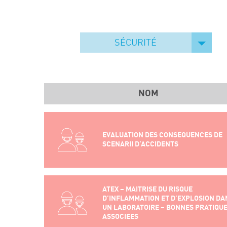
SÉCURITÉ
NOM
EVALUATION DES CONSEQUENCES DE
SCENARII D’ACCIDENTS
ATEX – MAITRISE DU RISQUE
D’INFLAMMATION ET D’EXPLOSION DA
UN LABORATOIRE – BONNES PRATIQU
ASSOCIEES