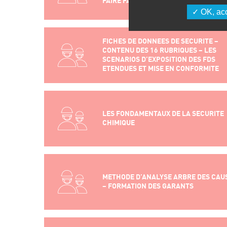
FAIRE FACE AUX SITUATIONS
OK, acc
FICHES DE DONNEES DE SECURITE –
CONTENU DES 16 RUBRIQUES – LES
SCENARIOS D’EXPOSITION DES FDS
ETENDUES ET MISE EN CONFORMITE
LES FONDAMENTAUX DE LA SECURITE
CHIMIQUE
METHODE D’ANALYSE ARBRE DES CAU
– FORMATION DES GARANTS