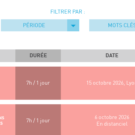
FILTRER PAR :
PÉRIODE
MOTS CLÉ
DURÉE
DATE
7h / 1 jour
15 octobre 2026, Lyo
6 octobre 2026
NS
7h / 1 jour
ES
En distanciel