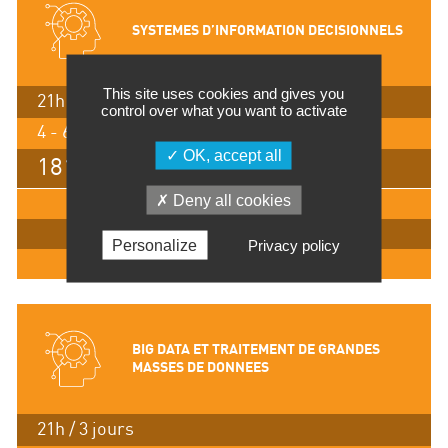
SYSTEMES D’INFORMATION DECISIONNELS
This site uses cookies and gives you
21h / 3 jours
control over what you want to activate
4 - 6 novembre 2026, Lyon
OK, accept all
1815 €
Deny all cookies
IMPRIMER
INSCRIPTION
Personalize
Privacy policy
EN SAVOIR +
BIG DATA ET TRAITEMENT DE GRANDES
MASSES DE DONNEES
21h / 3 jours