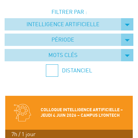
Événements
FILTRER PAR :
Symposium on Chain Transfer Catalysis for
sustainability – September 15 and 16, 2026
INTELLIGENCE ARTIFICIELLE
FRENCH-CHINESE CONFERENCE ON GREEN
CHEMISTRY
PÉRIODE
Contacts
MOTS CLÉS
DISTANCIEL
COLLOQUE INTELLIGENCE ARTIFICIELLE –
JEUDI 4 JUIN 2026 – CAMPUS LYONTECH
7h / 1 jour