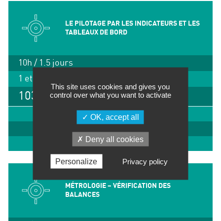
LE PILOTAGE PAR LES INDICATEURS ET LES
TABLEAUX DE BORD
10h / 1.5 jours
1 et 2 (am) octobre 2026, Lyon
This site uses cookies and gives you
control over what you want to activate
1030 €
IMPRIMER
OK, accept all
INSCRIPTION
Deny all cookies
EN SAVOIR +
Personalize
Privacy policy
MÉTROLOGIE – VÉRIFICATION DES
BALANCES