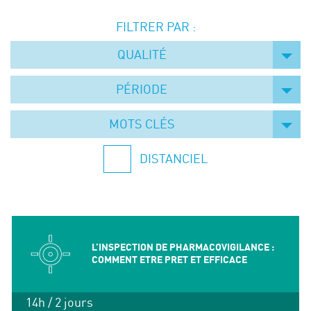
Événements
FILTRER PAR :
Symposium on Chain Transfer Catalysis for
sustainability – September 15 and 16, 2026
QUALITÉ
FRENCH-CHINESE CONFERENCE ON GREEN
CHEMISTRY
PÉRIODE
Contacts
MOTS CLÉS
DISTANCIEL
L’INSPECTION DE PHARMACOVIGILANCE :
COMMENT ETRE PRET ET EFFICACE
14h / 2 jours