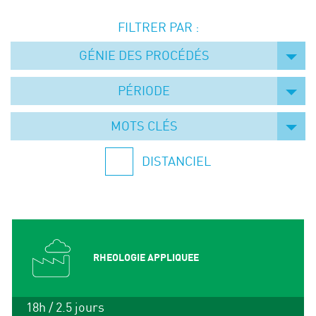
Événements
FILTRER PAR :
Symposium on Chain Transfer Catalysis for
sustainability – September 15 and 16, 2026
GÉNIE DES PROCÉDÉS
FRENCH-CHINESE CONFERENCE ON GREEN
CHEMISTRY
PÉRIODE
Contacts
MOTS CLÉS
DISTANCIEL
RHEOLOGIE APPLIQUEE
18h / 2.5 jours