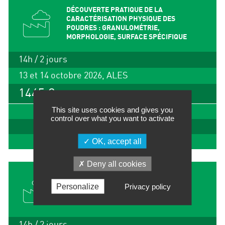
DÉCOUVERTE PRATIQUE DE LA
CARACTÉRISATION PHYSIQUE DES
POUDRES : GRANULOMÉTRIE,
MORPHOLOGIE, SURFACE SPÉCIFIQUE
14h / 2 jours
13 et 14 octobre 2026, ALES
1445 €
This site uses cookies and gives you
IMPRIMER
control over what you want to activate
INSCRIPTION
OK, accept all
EN SAVOIR +
Deny all cookies
LA PRATIQUE DU BROYAGE ET DE LA
Personalize
Privacy policy
MICRONISATION
14h / 2 jours