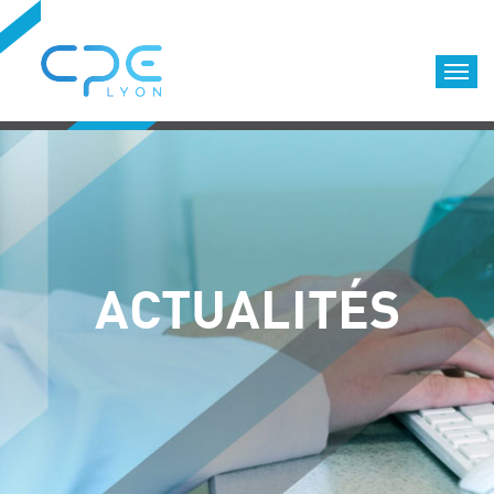
Cookies management panel
Accueil
Formations qualifiantes
Formations diplômantes
Infos pratiques
Déroulement des formations
ACTUALITÉS
Equipe
Nous choisir
Nos locaux
LOCATION DE SALLES DE FORMATION
Accès
Nos clients