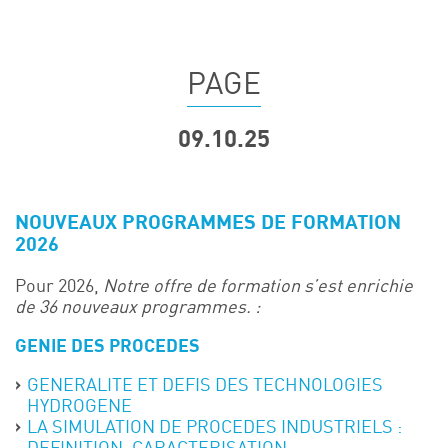
Événements
Symposium on Chain Transfer Catalysis for
sustainability – September 15 and 16, 2026
PAGE
FRENCH-CHINESE CONFERENCE ON GREEN
CHEMISTRY
09.10.25
Contacts
NOUVEAUX PROGRAMMES DE FORMATION
2026
Pour 2026,
Notre offre de formation s’est enrichie
de 36 nouveaux programmes. :
GENIE DES PROCEDES
GENERALITE ET DEFIS DES TECHNOLOGIES
HYDROGENE
LA SIMULATION DE PROCEDES INDUSTRIELS :