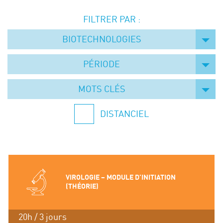
Événements
FILTRER PAR :
Symposium on Chain Transfer Catalysis for
sustainability – September 15 and 16, 2026
BIOTECHNOLOGIES
FRENCH-CHINESE CONFERENCE ON GREEN
CHEMISTRY
PÉRIODE
Contacts
MOTS CLÉS
DISTANCIEL
VIROLOGIE – MODULE D’INITIATION
(THÉORIE)
20h / 3 jours