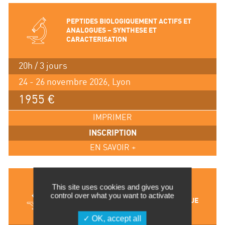
PEPTIDES BIOLOGIQUEMENT ACTIFS ET
ANALOGUES – SYNTHESE ET
CARACTERISATION
20h / 3 jours
24 - 26 novembre 2026, Lyon
1955 €
IMPRIMER
INSCRIPTION
EN SAVOIR +
MOISISSURES – CHAMPIGNONS
This site uses cookies and gives you
FILAMENTEUX – AERO-
control over what you want to activate
BIOCONTAMINATION ET FLORE FONGIQUE
ATMOSPHERIQUE
OK, accept all